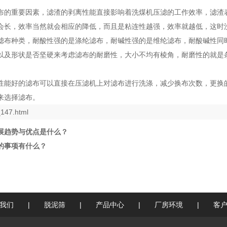
布的重要因素，滤渣的剥离性能直接影响着洗煤机压滤的工作效率，滤渣
会长，效率当然就会相应的降低
，而且是粘连性越强，效率就越低，这时
滤布种类，耐酸性强的是涤纶滤布，耐碱性强的是维纶滤布，耐酸碱性同
以及形状是否坚硬来考虑滤布的耐磨性，大小不均有棱角，耐磨性的就是
性能好的滤布可以直接在压滤机上对滤布进行洗涤，减少换布次数，更换的
来选择滤布。
147.html
展趋势与优点是什么？
的事项有什么？
我们
|
脱泥筛
|
产品中心
|
厂房环境
|
客