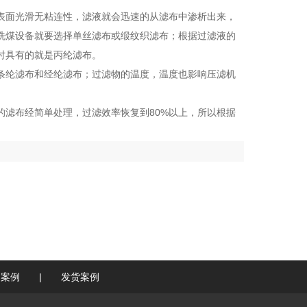
表面光滑无粘连性，滤液就会迅速的从滤布中渗析出来，
洗煤设备就要选择单丝滤布或缎纹织滤布；根据过滤液的
时具有的就是丙纶滤布。
条纶滤布和经纶滤布；过滤物的温度，温度也影响压滤机
滤布经简单处理，过滤效率恢复到80%以上，所以根据
户案例
|
发货案例