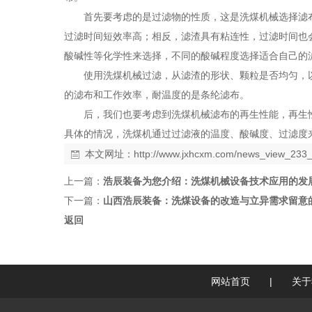
首先要考虑的是过滤物的性质，这是洗煤机械选择滤
过滤时间短效率高；相反，滤渣具有粘连性，过滤时间也
酸碱性等化学性来选择，不同的酸碱程度选择适合自己的
使用洗煤机械过滤，从滤渣的形状、颗粒是否均匀，
的滤布和工作效率，耐温度的是条纶滤布。
后，我们也要考虑到洗煤机械滤布的再生性能，再生
具体的情况，洗煤机通过过滤液的温度、酸碱度、过滤度
本文网址：
http://www.jxhcxm.com/news_view_233_
上一篇：
浩辰装备为您介绍：洗煤机械设备技术应用的发
下一篇：
山西浩辰装备：洗煤设备的改造与立异需求留意
返回
网站首页
|
关于