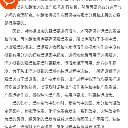
稳，所以先从跳汰选的出产状况进 行剖析，然后再研究各分选环节
之间的合理配合。在跳汰机操作方面保持按密度分层和床层的安稳
是很重要的。
因此，对挖掘出来的
原煤要进行清洗，才可确保外运煤的质量
和价值。再洗跳汰机也要确保精煤质量，所以也采取了多排中煤，
少出精煤的措施。煤泥精选收回和洗水澄清作业把水洗作业中没有
得到有用分选的细粒煤泥集中起来，进行浓缩后再用浮选机精选，
浮选得到的精煤和尾煤别离脱水，澄清水循环再用，北方冬季寒
冷，为了防止浮选得到的煤炭在装运过程中冻结，一般还设置浮选
精煤火力干燥设备，出产技术查看，出产过程中各环节均要采样进
行测量或化验剖析，以便及时调整出产操作条件和控制产品质量，
产品运销作业，将各种洗煤产品，按用户要求，别离装运出售。
煤的贮存，煤在空气中贮存时，受空气中的氧，水分和气温改
变等影响，其物理性质，化学性质会发生一系列改变，这种改变称
为煤的风货，经风化的煤发热量减少煤的热回国工产率降低，粘结
性变坏，燃烧时火焰变短等，风化过程中若热量发出不出。