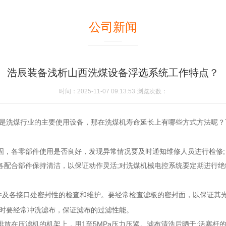
公司新闻
浩辰装备浅析山西洗煤设备浮选系统工作特点？
时间：2025-11-07 09:13:53
浏览次数：
就是洗煤行业的主要使用设备，那在洗煤机寿命延长上有哪些方式方法呢？
固，各零部件使用是否良好，发现异常情况要及时通知维修人员进行检修;
各配合部件保持清洁，以保证动作灵活;对洗煤机械电控系统要定期进行
件及各接口处密封性的检查和维护。要经常检查滤板的密封面，以保证其光
同时要经常冲洗滤布，保证滤布的过滤性能。
放在压滤机的机架上，用1至5MPa压力压紧。滤布清洗后晒干;活塞杆