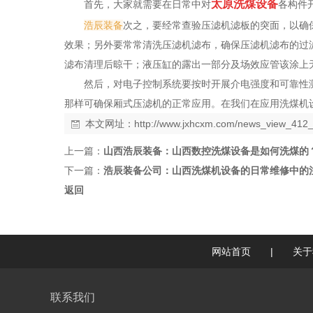
太原洗煤设备
首先，大家就需要在日常中对
各构件
浩辰装备
次之，要经常查验压滤机滤板的突面，以确
效果；另外要常常清洗压滤机滤布，确保压滤机滤布的过滤
滤布清理后晾干；液压缸的露出一部分及场效应管该涂上
然后，对电子控制系统要按时开展介电强度和可靠性
那样可确保厢式压滤机的正常应用。在我们在应用洗煤机
本文网址：
http://www.jxhcxm.com/news_view_412_
上一篇：
山西浩辰装备：山西数控洗煤设备是如何洗煤的
下一篇：
浩辰装备公司：山西洗煤机设备的日常维修中的
返回
网站首页
|
关于
联系我们