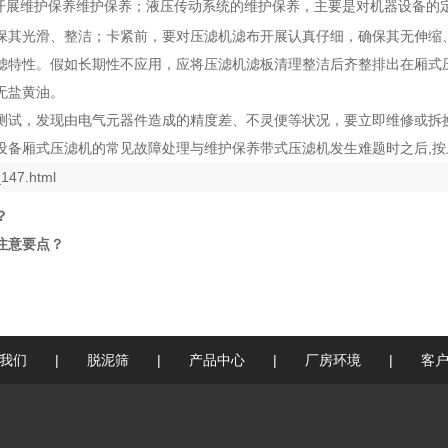
开展维护保养维护保养；液压传动系统的维护保养，主要是对机器设备的
保其光滑、整洁；卡紧前，要对压滤机滤布开展认真仔细，确保其无伸缩
特性。假如长期性不应用，应将压滤机滤板清理整洁后齐整排出在厢式压
无盐黄油。
测试，发现由电气元器件造成的精度差、不灵便等状况，要立即维修或拆
设备厢式压滤机的常见故障处理与维护保养带式压滤机发生难题时之后,
147.html
？
注意要点？
我们
|
脱泥筛
|
产品中心
|
厂房环境
|
客