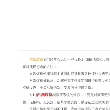
浩辰装备
我们经常会见到一些设备,比如说洗煤机，
煤机使用寿命的方法！
在洗煤机使用过程中要随时仔细检查各连接处是否牢
对洗煤机械轴承、活塞杆等零件要定期进行检查，使
准确度差、不灵活等情况，要及时修理或更换。
山西洗煤机
对
械液压系统的保养，主要是对液压元
叠、无破损、无夹渣，使其平整完好，以保证过滤效果;
洗煤机械如果长期不使用，应将滤板清洗干净后整齐排